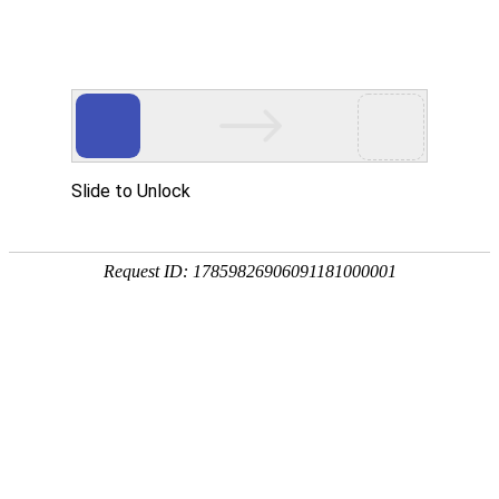
欢迎访问教育网 - 教育界 - 国内专业的教育行业资讯发布平台 - 惟翔资讯
首页
|
教育动态
|
亲子早教
|
义务公益
|
文化艺术
|
小升初
|
中考